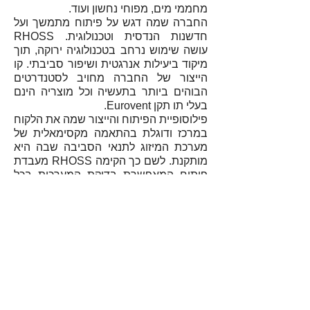
מחממי מים, מפוחי נחשון ועוד.
החברה שמה דגש על פיתוח מתמשך ועל
חדשנות הנדסית וטכנולוגית. RHOSS
עושה שימוש נרחב בטכנולוגיה ירוקה, תוך
מיקוד ביעילות אנרגטית ושיפור סביבתי. קו
הייצור של החברה מחויב לסטנדרטים
הבוהים ביותר בתעשיה וכל מוצריה הינם
בעלי תו תקן Eurovent.
פילוסופיית הפיתוח והייצור שמה את הלקוח
במרכז ודוגלת בהתאמה מקסימאלית של
מערכת המיזוג לתנאי הסביבה שבה היא
מותקנת. לשם כך הקימה RHOSS מעבדת
פיתוח המאפשרת בדיקת המערכות בכל
מזג אוויר.
053-7175305