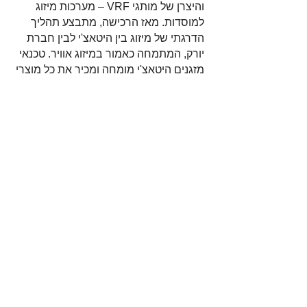
והיצרן של מותגי VRF – מערכות מיזוג
למוסדות. מאז הרכישה, מתבצע תהליך
הדרגתי של מיזוג בין היטאצ'י לבין חברת
יורק, המתמחה כאמור במיזוג אוויר. טכנאי
מזגנים היטאצ'י מומחה ומכיר את כל מוצרי
היטאצ'י, ובכלל זה מוצרים בתחום מיזוג
האוויר, תחום שנמצא בתהליך מתמשך של
פיתוח והתקדמות טכנולוגית לאורך שנים
רבות. מוצרי היטאצ'י, ובכלל זה מזגני יורק
ומוצרים דומים אחרים, חדרו בהדרגה
לישראל ונמצאים בשימוש במוסדות
עסקיים מגונים.
לסיכום
תחום המזגנים בישראל הוא אחד
התחומים שנמצאים מזה כמה וכמה שנים