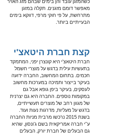
כשהמזגן עובד והן בימים שבהם מזג האויר
מאפשר דומם מזגנים. תקלה במזגן
מתרחשת, על פי חוקי מרפי, דווקא בימים
הבעייתיים ביותר.
קצת חברת היטאצ'י
חברת היטאצ'י היא קונצרן יפני, המתמקד
בתעשיות עילית בדגש על מוצרי חשמל
חכמים. בתחום המחשוב, החברה ידועה
בעיקר בייצור ותמיכה במערכות מחשוב
לעסקים, בעיקר ביפן גופא אבל גם
במקומות נוספים. החברה היא גם יצרנית
של מגוון רחב של מוצרים תעשייתיים,
בדגש על מעליות, מדרגות נעות ועוד.
בשנת 2015 נרכשו מרבית מניות החברה
ע"י חברה אמריקאית בשם ג'ונסון, שהיא
גם הבעלים של חברת יורק, הבעלים