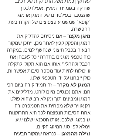
לא תקין כמו למשל התנתקות של רכיב,
שחיקה בגומיית המאיץ, אפילו לכלוך
שהצטבר בפילטרים של המזגן או מזגן
"קופא" שמשמיע פצפוצים של הקרח בעת
ההפשרה.
מזגן מקצר
– אם ניסיתם להדליק את
המזגן והפקק קפץ לאחר מכן, ייתכן שמקור
הבעיה בכבל חיצוני שנחשף למים. במקרה
כזה טכנאי מזגנים בחדרה יוכל לאבחן את
הכבל ולהחליף אותו אם הוא תקול. לתקלה
זו יכולות להיות עוד מספר סיבות אפשריות,
כולן ייבחנו על ידי הטכנאי שלנו.
המזגן לא מקרר
– זה תמיד קורה ביום הכי
חם: אתם נכנסים מיום לוהט, מדליקים את
המזגן ומבינים תוך זמן לא רב שהוא פולט
רק אוויר שלא מפחית את הטמפרטורה.
אחת הסיבות הנפוצות לכך היא התרוקנות
גז במזגן שלכם, אותו הטכנאי שלנו יגיע
וימלא לפי סוג המיזוג הקיים.
נזילה מהמזגן
– כנראה שמקור הבעיה