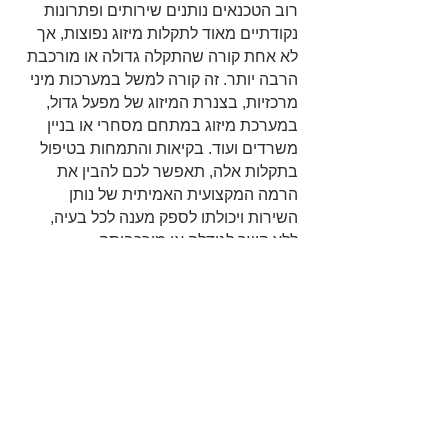
רוב הטכנאים נותנים שירותים ופתרונות
נקודתיים מאוד לתקלות מיזוג נפוצות, אך
לא אחת קורה שהתקלה גדולה או מורכבת
הרבה יותר. זה קורה למשל במערכות מיני
מרכזיות, בצנרת המיזוג של מפעל גדול,
במערכת מיזוג במתחם מסחרי או בניין
משרדים ועוד. בקיאות והתמחות בטיפול
בתקלות אלה, תאפשר לכם להבין את
הרמה המקצועית האמיתית של נותן
השירות ויכולתו לספק מענה לכל בעיה,
ללא קשר לגודלה או מורכבותה.
ומה לגבי שירות
התקנת מזגנים?
אם המזגן הרוס, ישן מאוד, שעלות התיקון
שלו כבר מתקרבת לזו של רכישת מזגן
חדש, מומלץ בדרך כלל לפרק ולהתקין
במקומו מזגן חדש. כחברה המתמחה